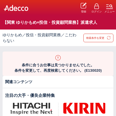
登録
ログイン
メニュー
【関東 ゆりかもめ×投信・投資顧問業務】派遣求人
ゆりかもめ／投信・投資顧問業務／こだわ
検索条件を変更
らない
条件に合うお仕事は見つかりませんでした。
条件を変更して、再度検索してください。 (E130020)
関連コンテンツ
注目の大手・優良企業特集