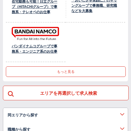
「おいしさを笑顔に」のキリ
在宅勤務も可能！日立グルー
ングループで事務職、研究職
プ（HITACHIグループ）で事
などを大募集
務系・テレオペのお仕事
バンダイナムコグループで事
務系・エンジニア系のお仕事
もっと見る
エリアを再選択して求人検索
同エリアから探す
職種から探す