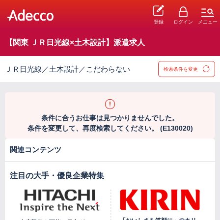
登録
ログイン
メニュー
【関東 ＪＲ日光線×土木設計】派遣求人
ＪＲ日光線／土木設計／こだわらない
検索条件を変更
条件に合うお仕事は見つかりませんでした。
条件を変更して、再度検索してください。 (E130020)
関連コンテンツ
注目の大手・優良企業特集