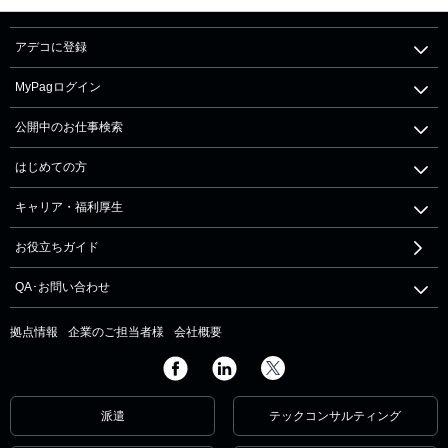
アデコに登録
MyPagログイン
公開中のお仕事検索
はじめての方
キャリア・福利厚生
お役立ちガイド
QA･お問い合わせ
拠点情報
企業のご担当者様
会社概要
派遣
テックコンサルティング