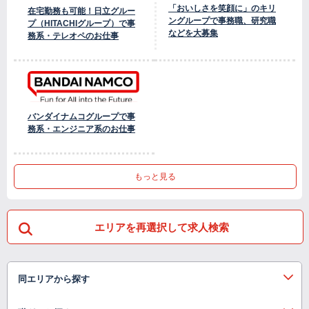
「おいしさを笑顔に」のキリ
在宅勤務も可能！日立グルー
ングループで事務職、研究職
プ（HITACHIグループ）で事
などを大募集
務系・テレオペのお仕事
バンダイナムコグループで事
務系・エンジニア系のお仕事
もっと見る
エリアを再選択して求人検索
同エリアから探す