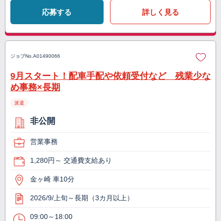
応募する
詳しく見る
ジョブNo.
A01490066
9月スタート！配車手配や依頼受付など 残業少な
め事務×長期
派遣
非公開
営業事務
1,280円～ 交通費支給あり
金ヶ崎 車10分
2026/9/上旬～長期（3カ月以上）
09:00～18:00