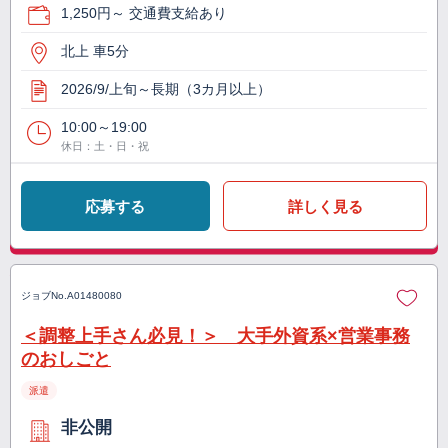
1,250円～ 交通費支給あり
北上 車5分
2026/9/上旬～長期（3カ月以上）
10:00～19:00
休日：土・日・祝
応募する
詳しく見る
ジョブNo.
A01480080
＜調整上手さん必見！＞ 大手外資系×営業事務
のおしごと
派遣
非公開