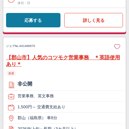
休日：日
応募する
詳しく見る
ジョブNo.
A01488970
【郡山市】人気のコツモク営業事務 ＊英語使用
あり＊
派遣
非公開
営業事務、英文事務
1,500円～ 交通費支給あり
郡山（福島県） 車8分
2026/9/上旬～長期（3カ月以上）