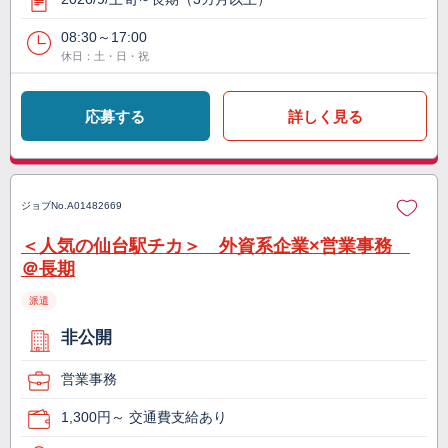
08:30～17:00
休日：土・日・祝
応募する
詳しく見る
ジョブNo.
A01482669
＜人気の仙台駅チカ＞ 外資系企業×営業事務
＠長期
派遣
非公開
営業事務
1,300円～ 交通費支給あり