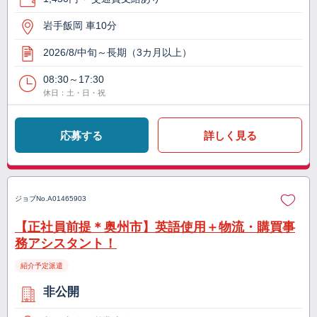
岩手飯岡 車10分
2026/8/中旬～長期（3カ月以上）
08:30～17:30
休日：土・日・祝
応募する
詳しく見る
ジョブNo.
A01465903
【正社員前提＊奥州市】英語使用＋物流・購買事
務アシスタント！
紹介予定派遣
非公開