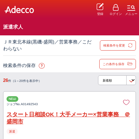
登録
ログイン
メニュー
派遣求人
ＪＲ東北本線(黒磯-盛岡)／営業事務／こだ
検索条件を変更
わらない
この条件を保存
検索条件の保存
26
件（1～20件を表示中）
NEW
ジョブNo.
A01492543
スタート日相談OK！大手メーカー×営業事務 ＠
盛岡市
派遣