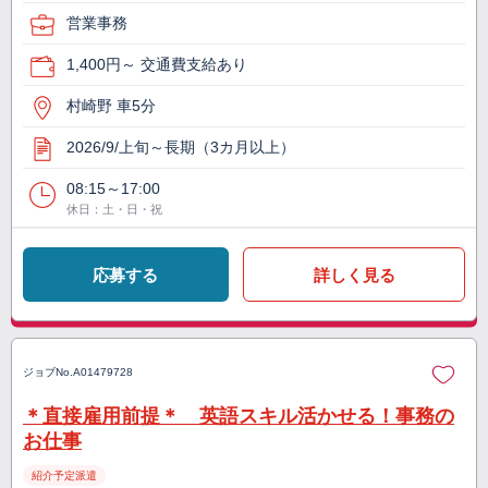
営業事務
1,400円～ 交通費支給あり
村崎野 車5分
2026/9/上旬～長期（3カ月以上）
08:15～17:00
休日：土・日・祝
応募する
詳しく見る
ジョブNo.
A01479728
＊直接雇用前提＊ 英語スキル活かせる！事務の
お仕事
紹介予定派遣