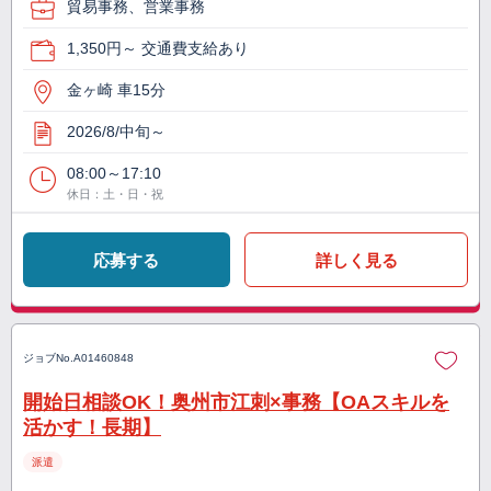
貿易事務、営業事務
1,350円～ 交通費支給あり
金ヶ崎 車15分
2026/8/中旬～
08:00～17:10
休日：土・日・祝
応募する
詳しく見る
ジョブNo.
A01460848
開始日相談OK！奥州市江刺×事務【OAスキルを
活かす！長期】
派遣