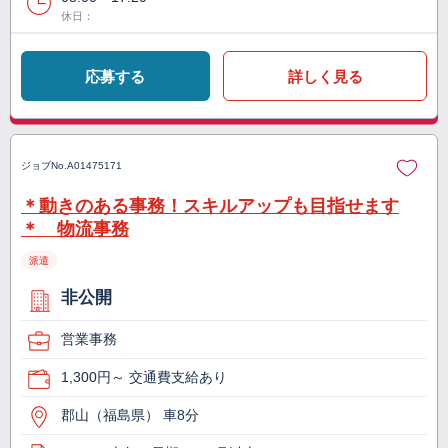
休日：
応募する
詳しく見る
ジョブNo.
A01475171
＊動きのある事務！スキルアップも目指せます
＊ 物流事務
派遣
非公開
営業事務
1,300円～ 交通費支給あり
郡山（福島県） 車8分