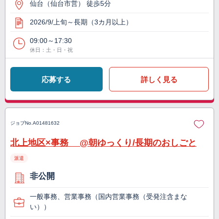
仙台（仙台市営） 徒歩5分
2026/9/上旬～長期（3カ月以上）
09:00～17:30
休日：土・日・祝
応募する
詳しく見る
ジョブNo.
A01481632
北上地区×事務 @朝ゆっくり/長期のおしごと
派遣
非公開
一般事務、営業事務（国内営業事務（受発注含まな
い））