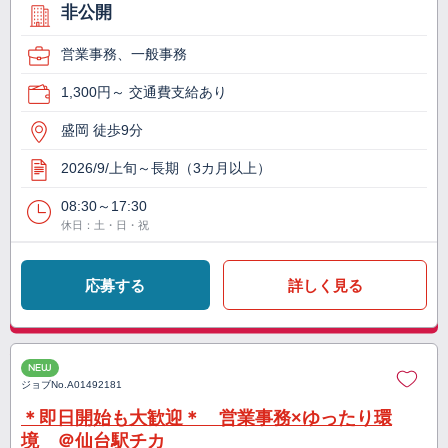
非公開
営業事務、一般事務
1,300円～ 交通費支給あり
盛岡 徒歩9分
2026/9/上旬～長期（3カ月以上）
08:30～17:30
休日：土・日・祝
応募する
詳しく見る
NEW
ジョブNo.
A01492181
＊即日開始も大歓迎＊ 営業事務×ゆったり環
境 ＠仙台駅チカ