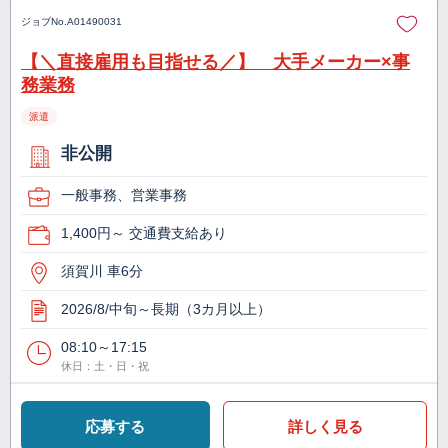
ジョブNo.
A01490031
【＼直接雇用も目指せる／】 大手メーカー×事
務業務
派遣
非公開
一般事務、営業事務
1,400円～ 交通費支給あり
須賀川 車6分
2026/8/中旬～長期（3カ月以上）
08:10～17:15
休日：土・日・祝
応募する
詳しく見る