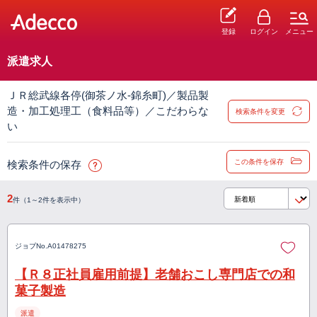
登録
ログイン
メニュー
派遣求人
ＪＲ総武線各停(御茶ノ水-錦糸町)／製品製
造・加工処理工（食料品等）／こだわらな
検索条件を変更
い
この条件を保存
検索条件の保存
2
件（1～2件を表示中）
ジョブNo.
A01478275
【Ｒ８正社員雇用前提】老舗おこし専門店での和
菓子製造
派遣