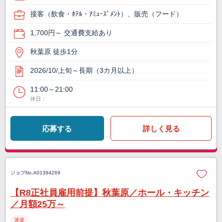
接客（飲食・ﾎﾃﾙ・ｱﾐｭｰｽﾞﾒﾝﾄ）、販売（フード）
1,700円～ 交通費支給あり
秋葉原 徒歩1分
2026/10/上旬～長期（3カ月以上）
11:00～21:00
休日：
応募する
詳しく見る
ジョブNo.
A01394269
【R8正社員雇用前提】秋葉原／ホール・キッチン
／月額25万～
派遣