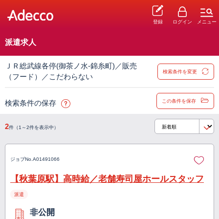
登録
ログイン
メニュー
派遣求人
ＪＲ総武線各停(御茶ノ水-錦糸町)／販売
検索条件を変更
（フード）／こだわらない
この条件を保存
検索条件の保存
2
件（1～2件を表示中）
ジョブNo.
A01491066
【秋葉原駅】高時給／老舗寿司屋ホールスタッフ
派遣
非公開