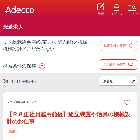
登録
ログイン
メニュー
派遣求人
ＪＲ総武線各停(御茶ノ水-錦糸町)／機械・
検索条件を変更
機構設計／こだわらない
この条件を保存
検索条件の保存
3
件（1～3件を表示中）
ジョブNo.
A01490371
【Ｒ８正社員雇用前提】組立装置や治具の機械設
計のお仕事
派遣