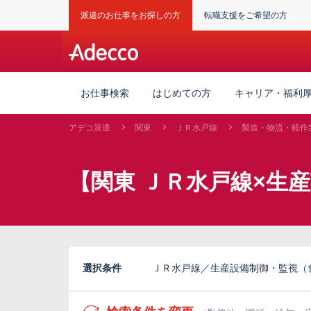
派遣のお仕事をお探しの方
転職支援をご希望の方
お仕事検索
はじめての方
キャリア・福利
アデコ派遣
関東
ＪＲ水戸線
製造・物流・軽作
【関東 ＪＲ水戸線×生
選択条件
ＪＲ水戸線／生産設備制御・監視（