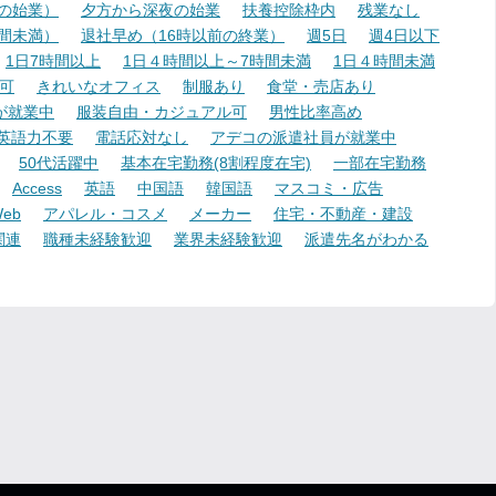
降の始業）
夕方から深夜の始業
扶養控除枠内
残業なし
時間未満）
退社早め（16時以前の終業）
週5日
週4日以下
1日7時間以上
1日４時間以上～7時間未満
1日４時間未満
可
きれいなオフィス
制服あり
食堂・売店あり
が就業中
服装自由・カジュアル可
男性比率高め
英語力不要
電話応対なし
アデコの派遣社員が就業中
50代活躍中
基本在宅勤務(8割程度在宅)
一部在宅勤務
Access
英語
中国語
韓国語
マスコミ・広告
eb
アパレル・コスメ
メーカー
住宅・不動産・建設
関連
職種未経験歓迎
業界未経験歓迎
派遣先名がわかる