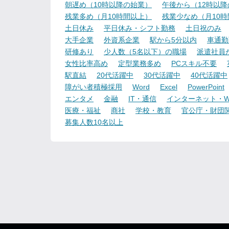
朝遅め（10時以降の始業）
午後から（12時以
残業多め（月10時間以上）
残業少なめ（月10
土日休み
平日休み・シフト勤務
土日祝のみ
大手企業
外資系企業
駅から5分以内
車通勤
研修あり
少人数（5名以下）の職場
派遣社員
女性比率高め
定型業務多め
PCスキル不要
駅直結
20代活躍中
30代活躍中
40代活躍中
障がい者積極採用
Word
Excel
PowerPoint
エンタメ
金融
IT・通信
インターネット・W
医療・福祉
商社
学校・教育
官公庁・財団
募集人数10名以上