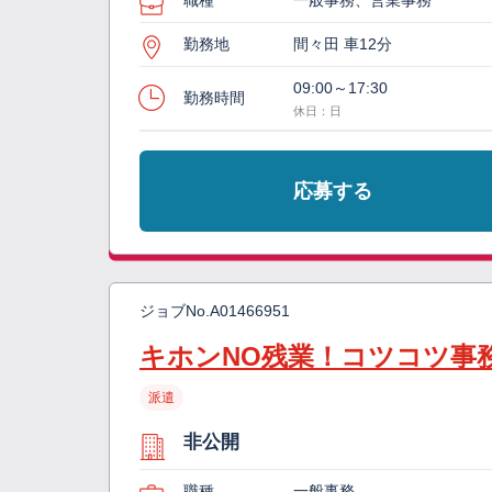
職種
一般事務、営業事務
勤務地
間々田 車12分
09:00～17:30
勤務時間
休日：日
応募する
ジョブNo.
A01466951
キホンNO残業！コツコツ事
派遣
非公開
職種
一般事務