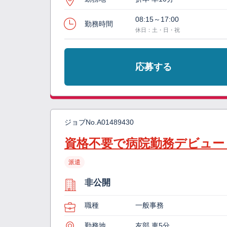
08:15～17:00
勤務時間
休日：土・日・祝
応募する
ジョブNo.
A01489430
資格不要で病院勤務デビュー
派遣
非公開
職種
一般事務
勤務地
友部 車5分