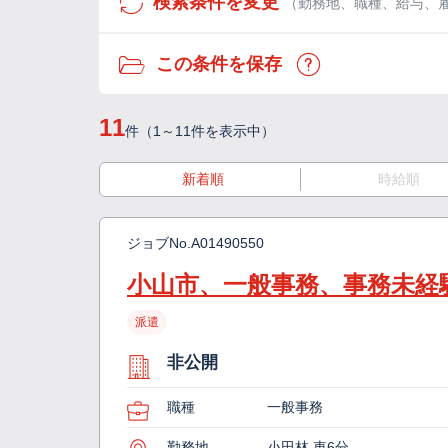
検索条件を変更
（勤務地、職種、給与、
この条件を保存
11
件（1～11件を表示中）
新着順
時給順
ジョブNo.
A01490550
小山市、一般事務、事務未経験
派遣
非公開
職種
一般事務
勤務地
小田林 車6分