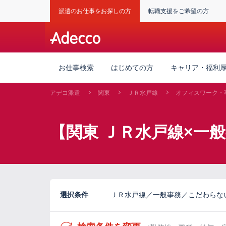
派遣のお仕事をお探しの方
転職支援をご希望の方
お仕事検索
はじめての方
キャリア・福利
アデコ派遣
関東
ＪＲ水戸線
オフィスワーク・
【関東 ＪＲ水戸線×一
選択条件
ＪＲ水戸線／一般事務／こだわらな