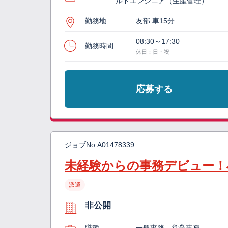
ルドエンジニア（生産管理）
勤務地
友部 車15分
08:30～17:30
勤務時間
休日：日・祝
応募する
ジョブNo.
A01478339
未経験からの事務デビュー！
派遣
非公開