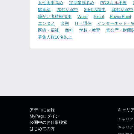
女性比率高め
定型業務多め
PCスキル不要
駅直結
20代活躍中
30代活躍中
40代活躍中
障がい者積極採用
Word
Excel
PowerPoint
エンタメ
金融
IT・通信
インターネット・W
医療・福祉
商社
学校・教育
官公庁・財団
募集人数10名以上
アデコに登録
キャリ
MyPagログイン
キャリア
公開中のお仕事検索
キャリア
はじめての方