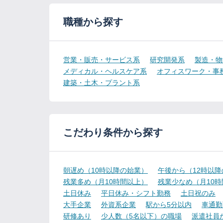
職種から探す
営業・販売・サービス系
研究開発系
製造・物
メディカル・ヘルスケア系
オフィスワーク・事
建築・土木・プラント系
こだわり条件から探す
朝遅め（10時以降の始業）
午後から（12時以
残業多め（月10時間以上）
残業少なめ（月10
土日休み
平日休み・シフト勤務
土日祝のみ
大手企業
外資系企業
駅から5分以内
車通勤
研修あり
少人数（5名以下）の職場
派遣社員