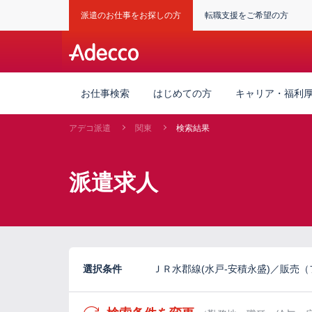
派遣のお仕事をお探しの方
転職支援をご希望の方
お仕事検索
はじめての方
キャリア・福利
アデコ派遣
関東
検索結果
派遣求人
選択条件
ＪＲ水郡線(水戸-安積永盛)／販売