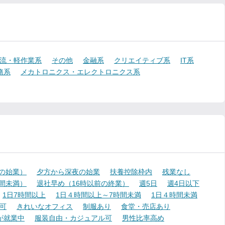
流・軽作業系
その他
金融系
クリエイティブ系
IT系
務系
メカトロニクス・エレクトロニクス系
降の始業）
夕方から深夜の始業
扶養控除枠内
残業なし
時間未満）
退社早め（16時以前の終業）
週5日
週4日以下
1日7時間以上
1日４時間以上～7時間未満
1日４時間未満
可
きれいなオフィス
制服あり
食堂・売店あり
が就業中
服装自由・カジュアル可
男性比率高め