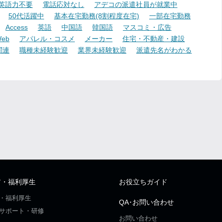
英語力不要
電話応対なし
アデコの派遣社員が就業中
50代活躍中
基本在宅勤務(8割程度在宅)
一部在宅勤務
Access
英語
中国語
韓国語
マスコミ・広告
eb
アパレル・コスメ
メーカー
住宅・不動産・建設
関連
職種未経験歓迎
業界未経験歓迎
派遣先名がわかる
ア・福利厚生
お役立ちガイド
・福利厚生
QA･お問い合わせ
サポート・研修
お問い合わせ