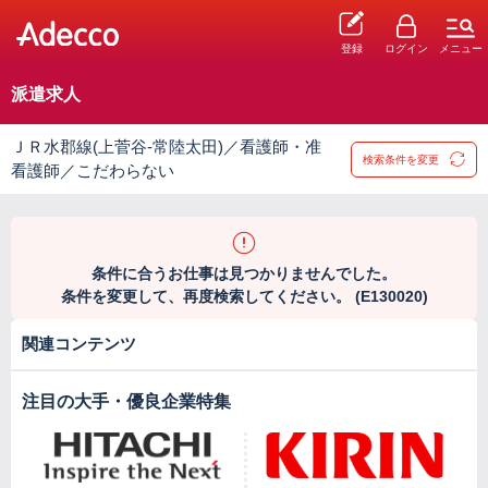
登録
ログイン
メニュー
派遣求人
ＪＲ水郡線(上菅谷-常陸太田)／看護師・准
検索条件を変更
看護師／こだわらない
条件に合うお仕事は見つかりませんでした。
条件を変更して、再度検索してください。 (E130020)
関連コンテンツ
注目の大手・優良企業特集