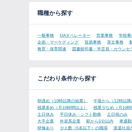
職種から探す
一般事務
OAオペレーター
営業事務
学校事
企画・マーケティング
貿易事務
英文事務
教育・保育関連
図書館司書・学芸員・カウンセ
こだわり条件から探す
朝遅め（10時以降の始業）
午後から（12時以
残業多め（月10時間以上）
残業少なめ（月10
土日休み
平日休み・シフト勤務
土日祝のみ
大手企業
外資系企業
駅から5分以内
車通勤
研修あり
少人数（5名以下）の職場
派遣社員