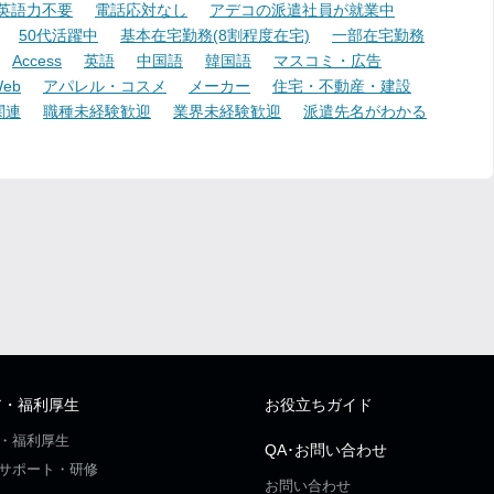
英語力不要
電話応対なし
アデコの派遣社員が就業中
50代活躍中
基本在宅勤務(8割程度在宅)
一部在宅勤務
Access
英語
中国語
韓国語
マスコミ・広告
eb
アパレル・コスメ
メーカー
住宅・不動産・建設
関連
職種未経験歓迎
業界未経験歓迎
派遣先名がわかる
ア・福利厚生
お役立ちガイド
・福利厚生
QA･お問い合わせ
サポート・研修
お問い合わせ