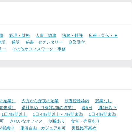
務
経理・財務
人事・総務
法務・特許
広報・宣伝・IR
翻訳
通訳
秘書・セクレタリー
企業受付
ラー
その他オフィスワーク・事務
降の始業）
夕方から深夜の始業
扶養控除枠内
残業なし
時間未満）
退社早め（16時以前の終業）
週5日
週4日以下
1日7時間以上
1日４時間以上～7時間未満
1日４時間未満
可
きれいなオフィス
制服あり
食堂・売店あり
が就業中
服装自由・カジュアル可
男性比率高め