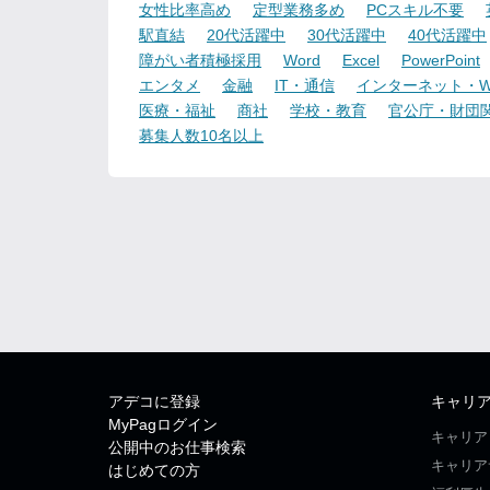
女性比率高め
定型業務多め
PCスキル不要
駅直結
20代活躍中
30代活躍中
40代活躍中
障がい者積極採用
Word
Excel
PowerPoint
エンタメ
金融
IT・通信
インターネット・W
医療・福祉
商社
学校・教育
官公庁・財団
募集人数10名以上
アデコに登録
キャリ
MyPagログイン
キャリア
公開中のお仕事検索
キャリア
はじめての方