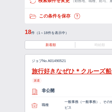
検索条件を変更
（勤務地、職種、給与、
この条件を保存
18
件（1～18件を表示中）
新着順
時給順
ジョブNo.
A01490521
旅行好きなぜひ＊クルーズ船
派遣
非公開
一般事務（一般事務）、その
職種
ビス