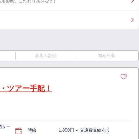
雇用形態、こだわり条件など）
募集人数順
開始日順
・ツアー手配！
他サー
時給
1,850円～ 交通費支給あり