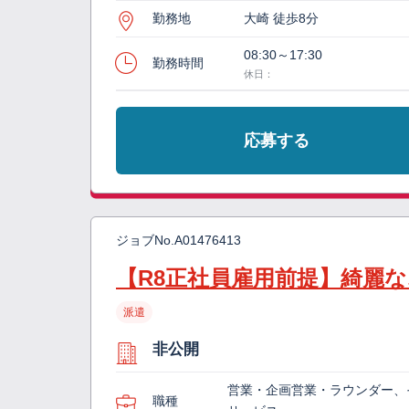
勤務地
大崎 徒歩8分
08:30～17:30
勤務時間
休日：
応募する
ジョブNo.
A01476413
【R8正社員雇用前提】綺麗
派遣
非公開
営業・企画営業・ラウンダー、
職種