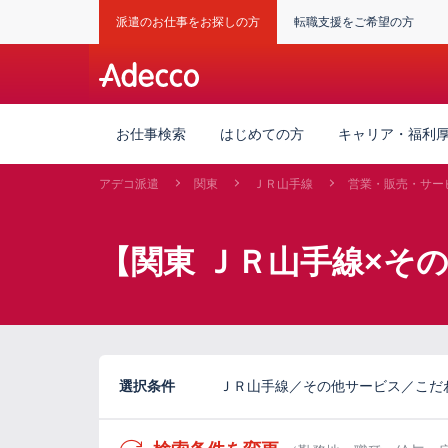
派遣のお仕事をお探しの方
転職支援をご希望の方
お仕事検索
はじめての方
キャリア・福利
アデコ派遣
関東
ＪＲ山手線
営業・販売・サー
【関東 ＪＲ山手線×そ
選択条件
ＪＲ山手線／その他サービス／こだ