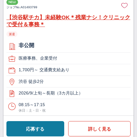
NEW
ジョブNo.
A01493799
【渋谷駅チカ】未経験OK＊残業ナシ！クリニック
で受付＆事務＊
派遣
非公開
医療事務、企業受付
1,700円～ 交通費支給あり
渋谷 徒歩2分
2026/9/上旬～長期（3カ月以上）
08:15～17:15
休日：土・日・祝
応募する
詳しく見る