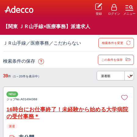
登録
ログイン
メニュー
【関東 ＪＲ山手線×医療事務】派遣求人
ＪＲ山手線／医療事務／こだわらない
検索条件を変更
この条件を保存
検索条件の保存
39
件（1～20件を表示中）
NEW
ジョブNo.
A01494368
16時台にお仕事終了！未経験から始める大学病院
の受付事務＊
派遣