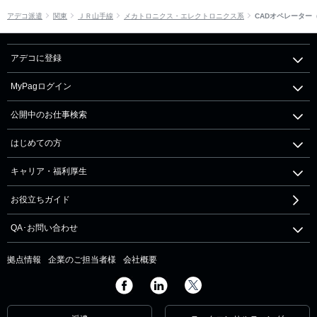
アデコ派遣
関東
ＪＲ山手線
メカトロニクス・エレクトロニクス系
CADオペレーター
アデコに登録
MyPagログイン
公開中のお仕事検索
はじめての方
キャリア・福利厚生
お役立ちガイド
QA･お問い合わせ
拠点情報
企業のご担当者様
会社概要