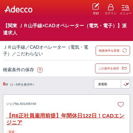
登録
ログイン
メニュー
【関東 ＪＲ山手線×CADオペレーター（電気・電子）】派
遣求人
ＪＲ山手線／CADオペレーター（電気・電
検索条件を変更
子）／こだわらない
この条件を保存
検索条件の保存
6
件（1～6件を表示中）
ジョブNo.
A01456740
【R8正社員雇用前提】年間休日122日！CADエン
ジニア
派遣