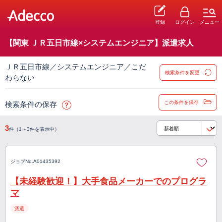
登録
ログイン
メニュー
【関東 ＪＲ五日市線×システムエンジニア】派遣求人
ＪＲ五日市線／システムエンジニア／こだ
検索条件を変更
わらない
この条件を保存
検索条件の保存
3
件（1～3件を表示中）
ジョブNo.
A01435392
【未経験歓迎！】大手食品メーカーでのプログラ
マ
派遣