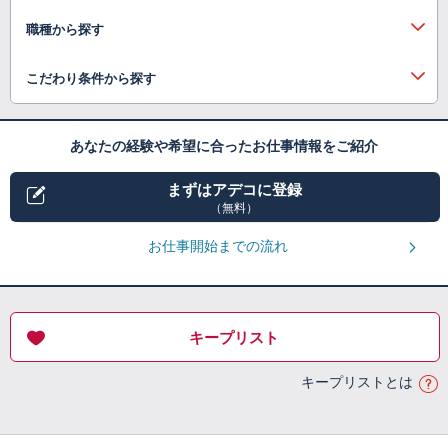
職種から探す
こだわり条件から探す
あなたの経験や希望に合ったお仕事情報をご紹介
まずはアデコに登録
（無料）
お仕事開始までの流れ
キープリスト
キープリストとは