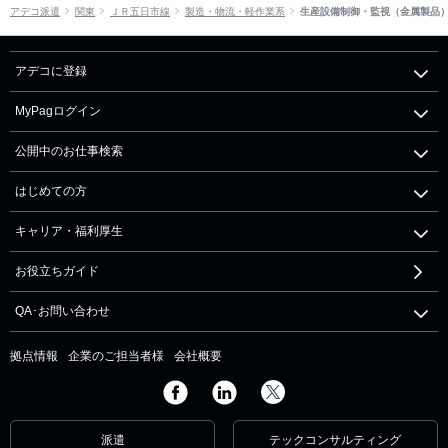
アデコ派遣
関東
ＪＲ五日市線
製造・物流・軽作業系
生産設備制御・監視（金属製品
アデコに登録
MyPagログイン
公開中のお仕事検索
はじめての方
キャリア・福利厚生
お役立ちガイド
QA･お問い合わせ
拠点情報
企業のご担当者様
会社概要
派遣
テックコンサルティング