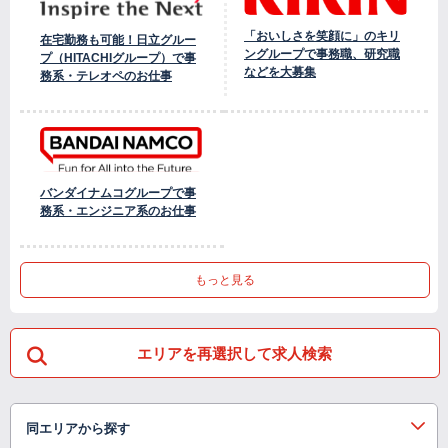
「おいしさを笑顔に」のキリ
在宅勤務も可能！日立グルー
ングループで事務職、研究職
プ（HITACHIグループ）で事
などを大募集
務系・テレオペのお仕事
バンダイナムコグループで事
務系・エンジニア系のお仕事
もっと見る
エリアを再選択して求人検索
同エリアから探す