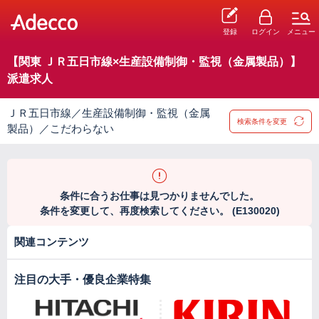
登録
ログイン
メニュー
【関東 ＪＲ五日市線×生産設備制御・監視（金属製品）】
派遣求人
ＪＲ五日市線／生産設備制御・監視（金属
検索条件を変更
製品）／こだわらない
条件に合うお仕事は見つかりませんでした。
条件を変更して、再度検索してください。 (E130020)
関連コンテンツ
注目の大手・優良企業特集