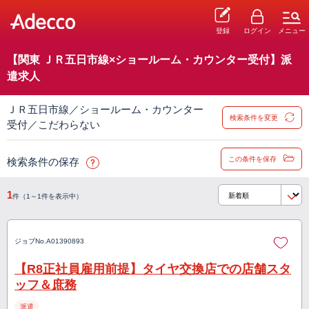
登録
ログイン
メニュー
【関東 ＪＲ五日市線×ショールーム・カウンター受付】派
遣求人
ＪＲ五日市線／ショールーム・カウンター
検索条件を変更
受付／こだわらない
この条件を保存
検索条件の保存
1
件（1～1件を表示中）
ジョブNo.
A01390893
【R8正社員雇用前提】タイヤ交換店での店舗スタ
ッフ＆庶務
派遣