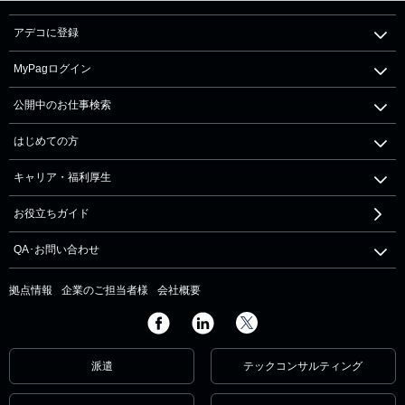
アデコに登録
MyPagログイン
公開中のお仕事検索
はじめての方
キャリア・福利厚生
お役立ちガイド
QA･お問い合わせ
拠点情報
企業のご担当者様
会社概要
派遣
テックコンサルティング