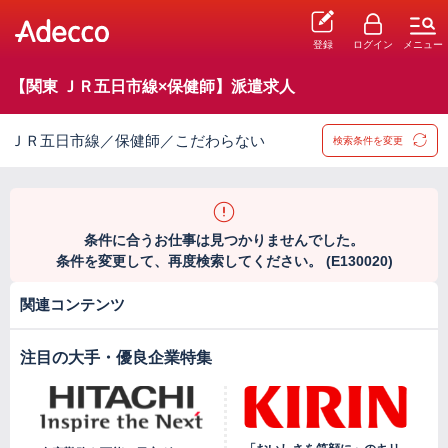
登録
ログイン
メニュー
【関東 ＪＲ五日市線×保健師】派遣求人
ＪＲ五日市線／保健師／こだわらない
検索条件を変更
条件に合うお仕事は見つかりませんでした。
条件を変更して、再度検索してください。 (E130020)
関連コンテンツ
注目の大手・優良企業特集