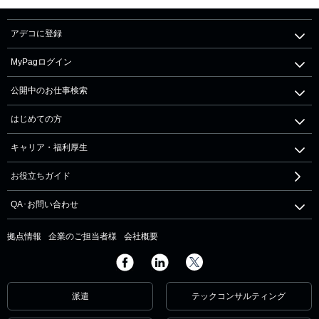
アデコに登録
MyPagログイン
公開中のお仕事検索
はじめての方
キャリア・福利厚生
お役立ちガイド
QA･お問い合わせ
拠点情報
企業のご担当者様
会社概要
派遣
テックコンサルティング