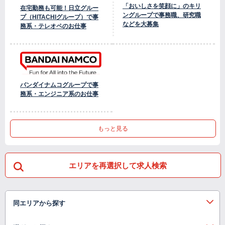
「おいしさを笑顔に」のキリ
在宅勤務も可能！日立グルー
ングループで事務職、研究職
プ（HITACHIグループ）で事
などを大募集
務系・テレオペのお仕事
バンダイナムコグループで事
務系・エンジニア系のお仕事
もっと見る
エリアを再選択して求人検索
同エリアから探す