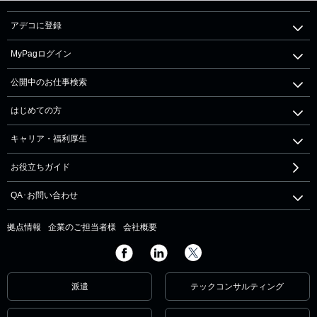
アデコに登録
MyPagログイン
公開中のお仕事検索
はじめての方
キャリア・福利厚生
お役立ちガイド
QA･お問い合わせ
拠点情報
企業のご担当者様
会社概要
派遣
テックコンサルティング