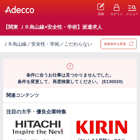
登録
ログイン
メニュー
【関東 ＪＲ烏山線×安全性・学術】派遣求人
ＪＲ烏山線／安全性・学術／こだわらない
検索条件を変更
条件に合うお仕事は見つかりませんでした。
条件を変更して、再度検索してください。 (E130020)
関連コンテンツ
注目の大手・優良企業特集