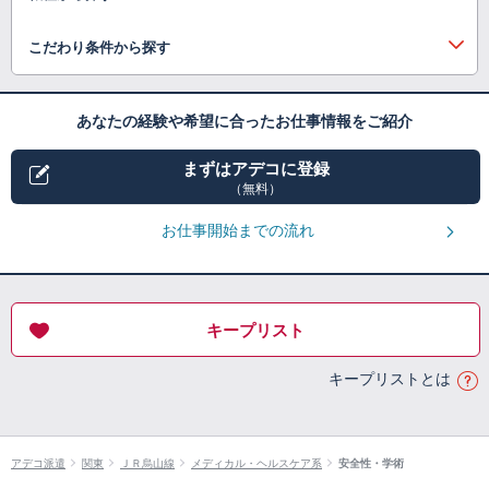
こだわり条件から探す
あなたの経験や希望に合ったお仕事情報をご紹介
まずはアデコに登録
（無料）
お仕事開始までの流れ
キープリスト
キープリストとは
アデコ派遣
関東
ＪＲ烏山線
メディカル・ヘルスケア系
安全性・学術