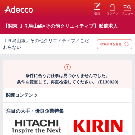
登録
ログイン
メニュー
【関東 ＪＲ烏山線×その他クリエィティブ】派遣求人
ＪＲ烏山線／その他クリエィティブ／こだ
検索条件を変更
わらない
条件に合うお仕事は見つかりませんでした。
条件を変更して、再度検索してください。 (E130020)
関連コンテンツ
注目の大手・優良企業特集