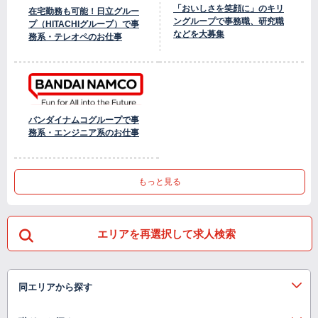
「おいしさを笑顔に」のキリ
在宅勤務も可能！日立グルー
ングループで事務職、研究職
プ（HITACHIグループ）で事
などを大募集
務系・テレオペのお仕事
バンダイナムコグループで事
務系・エンジニア系のお仕事
もっと見る
エリアを再選択して求人検索
同エリアから探す