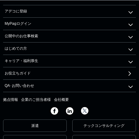
アデコに登録
MyPagログイン
公開中のお仕事検索
はじめての方
キャリア・福利厚生
お役立ちガイド
QA･お問い合わせ
拠点情報
企業のご担当者様
会社概要
派遣
テックコンサルティング