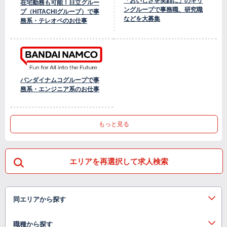
「おいしさを笑顔に」のキリ
在宅勤務も可能！日立グルー
ングループで事務職、研究職
プ（HITACHIグループ）で事
などを大募集
務系・テレオペのお仕事
バンダイナムコグループで事
務系・エンジニア系のお仕事
もっと見る
エリアを再選択して求人検索
同エリアから探す
職種から探す