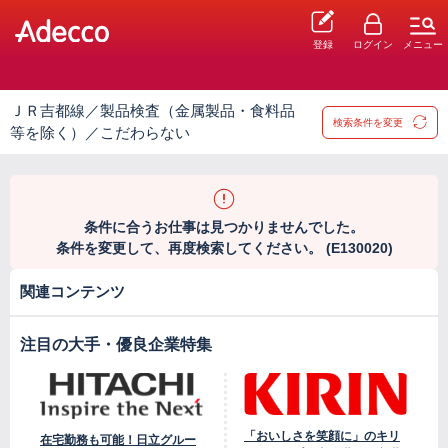
登録
ログイン
メニュー
ＪＲ吉都線／製品検査（金属製品・食料品
検索条件を変更
等を除く）／こだわらない
条件に合うお仕事は見つかりませんでした。
条件を変更して、再度検索してください。 (E130020)
関連コンテンツ
注目の大手・優良企業特集
「おいしさを笑顔に」のキリ
在宅勤務も可能！日立グルー