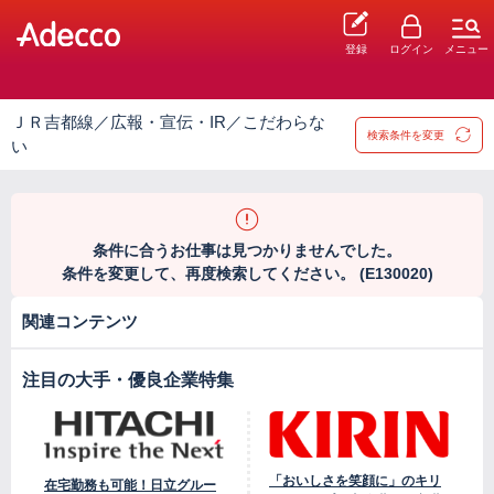
登録
ログイン
メニュー
ＪＲ吉都線／広報・宣伝・IR／こだわらな
検索条件を変更
い
条件に合うお仕事は見つかりませんでした。
条件を変更して、再度検索してください。 (E130020)
関連コンテンツ
注目の大手・優良企業特集
「おいしさを笑顔に」のキリ
在宅勤務も可能！日立グルー