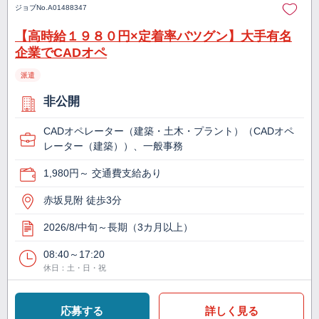
ジョブNo.
A01488347
【高時給１９８０円×定着率バツグン】大手有名
企業でCADオペ
派遣
非公開
CADオペレーター（建築・土木・プラント）（CADオペ
レーター（建築））、一般事務
1,980円～ 交通費支給あり
赤坂見附 徒歩3分
2026/8/中旬～長期（3カ月以上）
08:40～17:20
休日：土・日・祝
応募する
詳しく見る