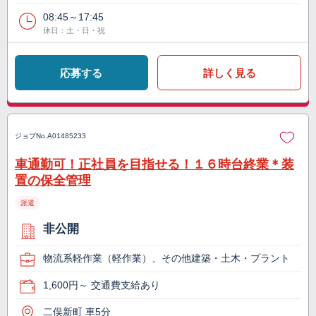
08:45～17:45
休日：土・日・祝
応募する
詳しく見る
ジョブNo.
A01485233
車通勤可！正社員を目指せる！１６時台終業＊装
置の保全管理
派遣
非公開
物流系軽作業（軽作業）、その他建築・土木・プラント
1,600円～ 交通費支給あり
二俣新町 車5分