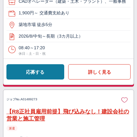
CADオペレーター（建築・土木・プラント）、一般事務
1,900円～ 交通費支給あり
築地市場 徒歩5分
2026/8/中旬～長期（3カ月以上）
08:40～17:20
休日：土・日・祝
応募する
詳しく見る
ジョブNo.
A01489273
【R8正社員雇用前提】飛び込みなし！建設会社の
営業と施工管理
派遣