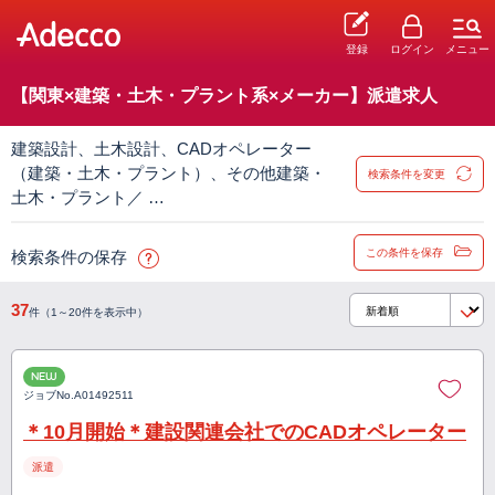
登録
ログイン
メニュー
【関東×建築・土木・プラント系×メーカー】派遣求人
建築設計、土木設計、CADオペレーター
（建築・土木・プラント）、その他建築・
検索条件を変更
土木・プラント／ …
この条件を保存
検索条件の保存
37
件（1～20件を表示中）
NEW
ジョブNo.
A01492511
＊10月開始＊建設関連会社でのCADオペレーター
派遣