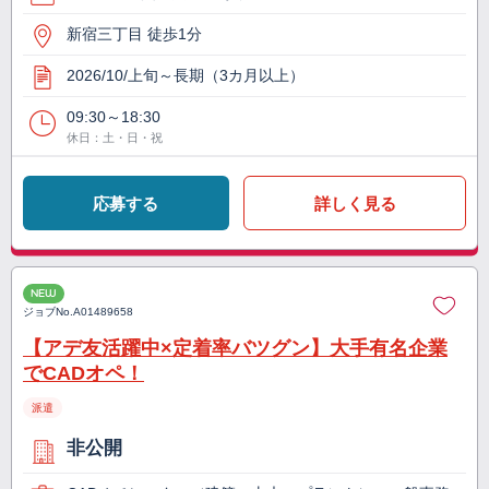
新宿三丁目 徒歩1分
2026/10/上旬～長期（3カ月以上）
09:30～18:30
休日：土・日・祝
応募する
詳しく見る
NEW
ジョブNo.
A01489658
【アデ友活躍中×定着率バツグン】大手有名企業
でCADオペ！
派遣
非公開