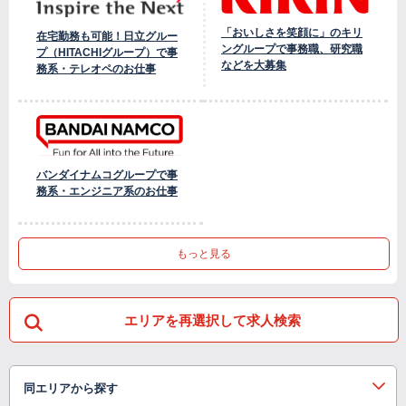
「おいしさを笑顔に」のキリ
在宅勤務も可能！日立グルー
ングループで事務職、研究職
プ（HITACHIグループ）で事
などを大募集
務系・テレオペのお仕事
バンダイナムコグループで事
務系・エンジニア系のお仕事
もっと見る
エリアを再選択して求人検索
同エリアから探す