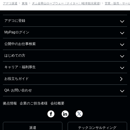
アデコ派遣
東海
ぎふ金華山ロープウェー〔ナイター〕[岐阜観光索道]
営業・販売・サー
アデコに登録
MyPagログイン
公開中のお仕事検索
はじめての方
キャリア・福利厚生
お役立ちガイド
QA･お問い合わせ
拠点情報
企業のご担当者様
会社概要
派遣
テックコンサルティング