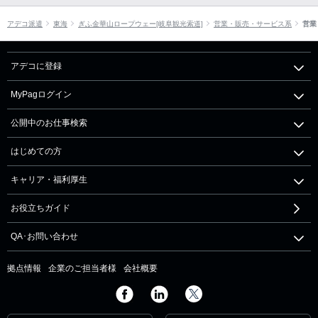
アデコ派遣
東海
ぎふ金華山ロープウェー[岐阜観光索道]
営業・販売・サービス系
営業
アデコに登録
MyPagログイン
公開中のお仕事検索
はじめての方
キャリア・福利厚生
お役立ちガイド
QA･お問い合わせ
拠点情報
企業のご担当者様
会社概要