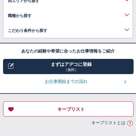
同エリアから探す
職種から探す
こだわり条件から探す
あなたの経験や希望に合ったお仕事情報をご紹介
まずはアデコに登録
（無料）
お仕事開始までの流れ
キープリスト
キープリストとは