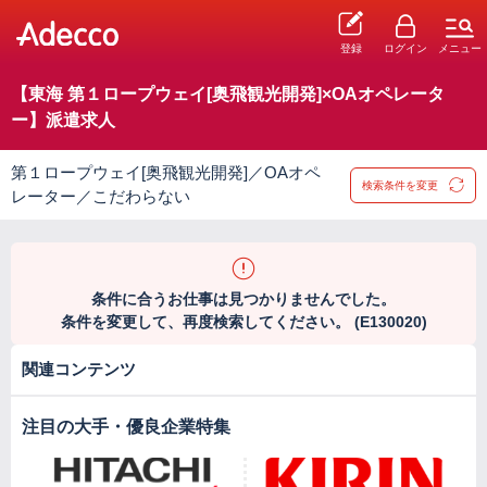
登録
ログイン
メニュー
【東海 第１ロープウェイ[奥飛観光開発]×OAオペレータ
ー】派遣求人
第１ロープウェイ[奥飛観光開発]／OAオペ
検索条件を変更
レーター／こだわらない
条件に合うお仕事は見つかりませんでした。
条件を変更して、再度検索してください。 (E130020)
関連コンテンツ
注目の大手・優良企業特集