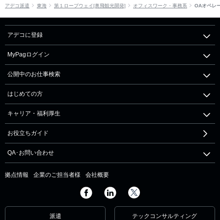
アデコ派遣
東海
第１ロープウェイ[奥飛観光開発]
オフィスワーク・事務系
OAオペレ
アデコに登録
MyPagログイン
公開中のお仕事検索
はじめての方
キャリア・福利厚生
お役立ちガイド
QA･お問い合わせ
拠点情報
企業のご担当者様
会社概要
派遣
テックコンサルティング