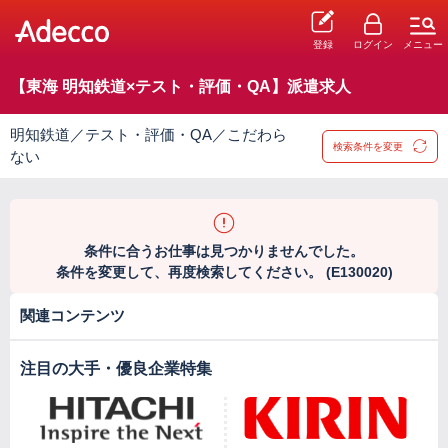
登録
ログイン
メニュー
【東海 明知鉄道×テスト・評価・QA】派遣求人
明知鉄道／テスト・評価・QA／こだわら
検索条件を変更
ない
条件に合うお仕事は見つかりませんでした。
条件を変更して、再度検索してください。 (E130020)
関連コンテンツ
注目の大手・優良企業特集