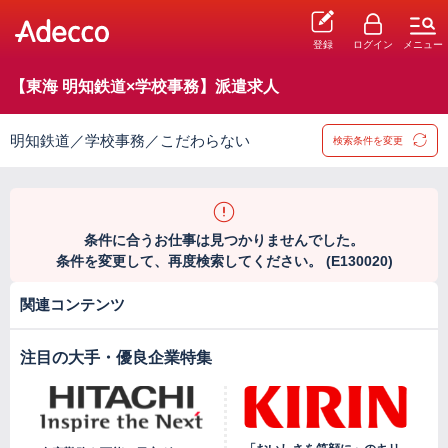
登録
ログイン
メニュー
【東海 明知鉄道×学校事務】派遣求人
明知鉄道／学校事務／こだわらない
検索条件を変更
条件に合うお仕事は見つかりませんでした。
条件を変更して、再度検索してください。 (E130020)
関連コンテンツ
注目の大手・優良企業特集