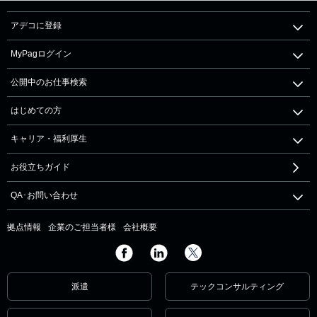
アデコに登録
MyPagログイン
公開中のお仕事検索
はじめての方
キャリア・福利厚生
お役立ちガイド
QA･お問い合わせ
拠点情報
企業のご担当者様
会社概要
派遣
テックコンサルティング