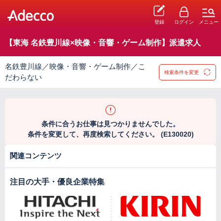
登録
ログイン
メニュー
【東海 名鉄豊川線×映像・音響・ゲーム制作】派遣求人
名鉄豊川線／映像・音響・ゲーム制作／こ
検索条件を変更
だわらない
条件に合うお仕事は見つかりませんでした。
条件を変更して、再度検索してください。 (E130020)
関連コンテンツ
注目の大手・優良企業特集