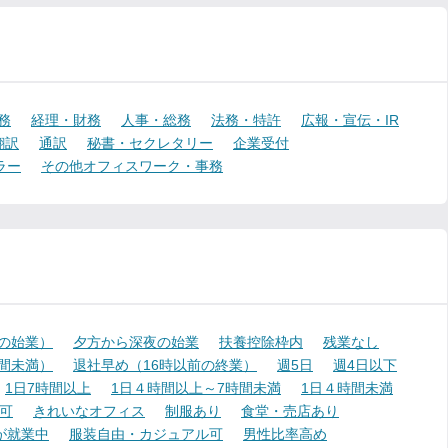
務
経理・財務
人事・総務
法務・特許
広報・宣伝・IR
翻訳
通訳
秘書・セクレタリー
企業受付
ラー
その他オフィスワーク・事務
降の始業）
夕方から深夜の始業
扶養控除枠内
残業なし
時間未満）
退社早め（16時以前の終業）
週5日
週4日以下
1日7時間以上
1日４時間以上～7時間未満
1日４時間未満
可
きれいなオフィス
制服あり
食堂・売店あり
が就業中
服装自由・カジュアル可
男性比率高め