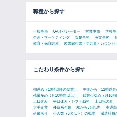
職種から探す
一般事務
OAオペレーター
営業事務
学校事
企画・マーケティング
貿易事務
英文事務
教育・保育関連
図書館司書・学芸員・カウンセ
こだわり条件から探す
朝遅め（10時以降の始業）
午後から（12時以
残業多め（月10時間以上）
残業少なめ（月10
土日休み
平日休み・シフト勤務
土日祝のみ
大手企業
外資系企業
駅から5分以内
車通勤
研修あり
少人数（5名以下）の職場
派遣社員