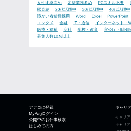
女性比率高め
定型業務多め
PCスキル不要
駅直結
20代活躍中
30代活躍中
40代活躍中
障がい者積極採用
Word
Excel
PowerPoint
エンタメ
金融
IT・通信
インターネット・W
医療・福祉
商社
学校・教育
官公庁・財団
募集人数10名以上
アデコに登録
キャリ
MyPagログイン
キャリア
公開中のお仕事検索
キャリア
はじめての方