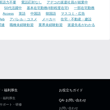
英語力不要
電話応対なし
アデコの派遣社員が就業中
50代活躍中
基本在宅勤務(8割程度在宅)
一部在宅勤務
Access
英語
中国語
韓国語
マスコミ・広告
eb
アパレル・コスメ
メーカー
住宅・不動産・建設
関連
職種未経験歓迎
業界未経験歓迎
派遣先名がわかる
ア・福利厚生
お役立ちガイド
・福利厚生
QA･お問い合わせ
サポート・研修
お問い合わせ