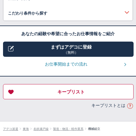
こだわり条件から探す
あなたの経験や希望に合ったお仕事情報をご紹介
まずはアデコに登録
（無料）
お仕事開始までの流れ
キープリスト
キープリストとは
アデコ派遣
東海
名鉄瀬戸線
製造・物流・軽作業系
機械組立