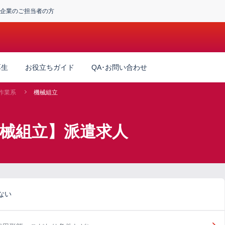
企業のご担当者の方
厚生
お役立ちガイド
QA･お問い合わせ
作業系
機械組立
機械組立】派遣求人
ない