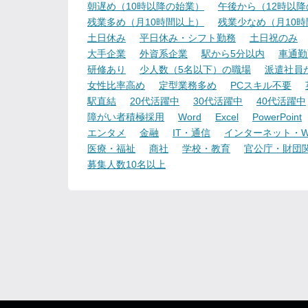
朝遅め（10時以降の始業）
午後から（12時以
残業多め（月10時間以上）
残業少なめ（月10
土日休み
平日休み・シフト勤務
土日祝のみ
大手企業
外資系企業
駅から5分以内
車通勤
研修あり
少人数（5名以下）の職場
派遣社員
女性比率高め
定型業務多め
PCスキル不要
駅直結
20代活躍中
30代活躍中
40代活躍中
障がい者積極採用
Word
Excel
PowerPoint
エンタメ
金融
IT・通信
インターネット・W
医療・福祉
商社
学校・教育
官公庁・財団
募集人数10名以上