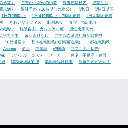
降の始業）
夕方から深夜の始業
扶養控除枠内
残業なし
時間未満）
退社早め（16時以前の終業）
週5日
週4日以下
1日7時間以上
1日４時間以上～7時間未満
1日４時間未満
可
きれいなオフィス
制服あり
食堂・売店あり
が就業中
服装自由・カジュアル可
男性比率高め
英語力不要
電話応対なし
アデコの派遣社員が就業中
50代活躍中
基本在宅勤務(8割程度在宅)
一部在宅勤務
Access
英語
中国語
韓国語
マスコミ・広告
eb
アパレル・コスメ
メーカー
住宅・不動産・建設
関連
職種未経験歓迎
業界未経験歓迎
派遣先名がわかる