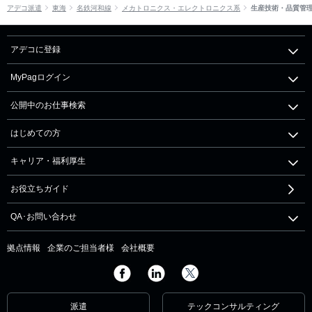
アデコ派遣
東海
名鉄河和線
メカトロニクス・エレクトロニクス系
生産技術・品質管
アデコに登録
MyPagログイン
公開中のお仕事検索
はじめての方
キャリア・福利厚生
お役立ちガイド
QA･お問い合わせ
拠点情報
企業のご担当者様
会社概要
派遣
テックコンサルティング