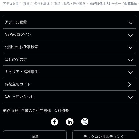
アデコ派遣
東海
名鉄羽島線
製造・物流・軽作業系
生産設備オペレーター（金属製品
アデコに登録
MyPagログイン
公開中のお仕事検索
はじめての方
キャリア・福利厚生
お役立ちガイド
QA･お問い合わせ
拠点情報
企業のご担当者様
会社概要
派遣
テックコンサルティング