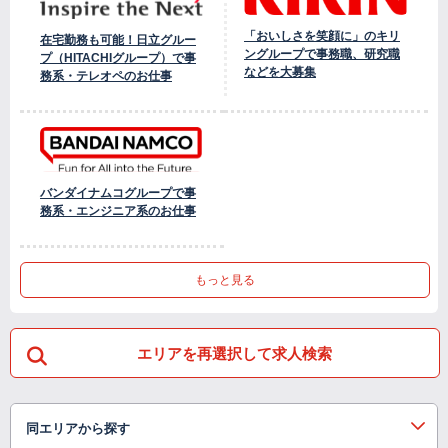
「おいしさを笑顔に」のキリ
在宅勤務も可能！日立グルー
ングループで事務職、研究職
プ（HITACHIグループ）で事
などを大募集
務系・テレオペのお仕事
バンダイナムコグループで事
務系・エンジニア系のお仕事
もっと見る
エリアを再選択して求人検索
同エリアから探す