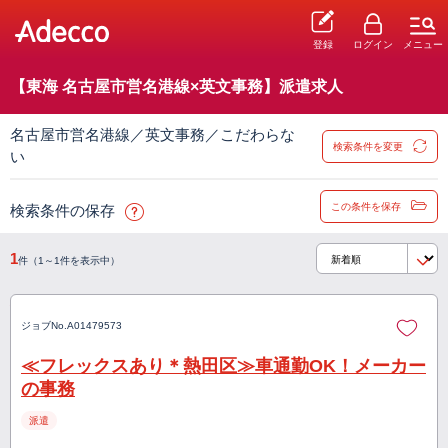
登録
ログイン
メニュー
【東海 名古屋市営名港線×英文事務】派遣求人
名古屋市営名港線／英文事務／こだわらな
検索条件を変更
い
この条件を保存
検索条件の保存
1
件（1～1件を表示中）
ジョブNo.
A01479573
≪フレックスあり＊熱田区≫車通勤OK！メーカー
の事務
派遣