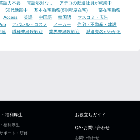
英語力不要
電話応対なし
アデコの派遣社員が就業中
50代活躍中
基本在宅勤務(8割程度在宅)
一部在宅勤務
Access
英語
中国語
韓国語
マスコミ・広告
eb
アパレル・コスメ
メーカー
住宅・不動産・建設
関連
職種未経験歓迎
業界未経験歓迎
派遣先名がわかる
ア・福利厚生
お役立ちガイド
・福利厚生
QA･お問い合わせ
サポート・研修
お問い合わせ