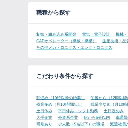
職種から探す
制御・組み込み系開発
電気・電子設計
機械・
CADオペレーター（機械・機構）
生産技術・品
その他メカトロニクス・エレクトロニクス
こだわり条件から探す
朝遅め（10時以降の始業）
午後から（12時以
残業多め（月10時間以上）
残業少なめ（月10
土日休み
平日休み・シフト勤務
土日祝のみ
大手企業
外資系企業
駅から5分以内
車通勤
研修あり
少人数（5名以下）の職場
派遣社員