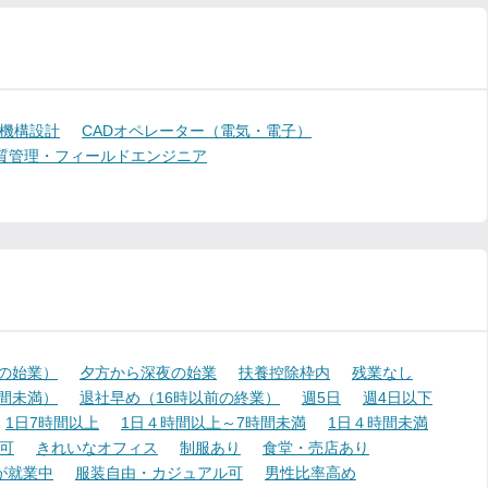
機構設計
CADオペレーター（電気・電子）
質管理・フィールドエンジニア
降の始業）
夕方から深夜の始業
扶養控除枠内
残業なし
時間未満）
退社早め（16時以前の終業）
週5日
週4日以下
1日7時間以上
1日４時間以上～7時間未満
1日４時間未満
可
きれいなオフィス
制服あり
食堂・売店あり
が就業中
服装自由・カジュアル可
男性比率高め