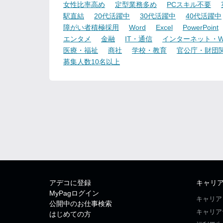
女性比率高め
定型業務多め
PCスキル不要
駅直結
20代活躍中
30代活躍中
40代活躍中
障がい者積極採用
Word
Excel
PowerPoint
エンタメ
金融
IT・通信
インターネット・W
医療・福祉
商社
学校・教育
官公庁・財団
募集人数10名以上
アデコに登録
キャリ
MyPagログイン
キャリア
公開中のお仕事検索
キャリア
はじめての方