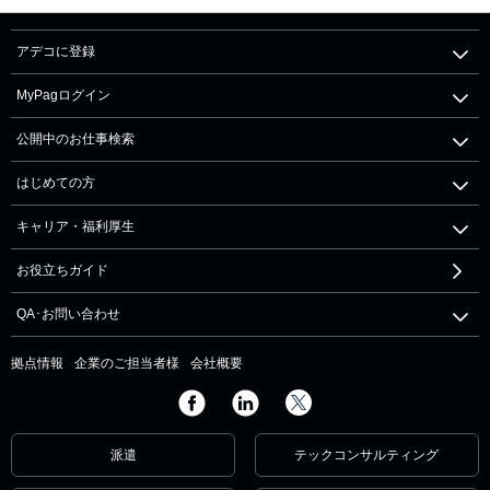
アデコに登録
MyPagログイン
公開中のお仕事検索
はじめての方
キャリア・福利厚生
お役立ちガイド
QA･お問い合わせ
拠点情報
企業のご担当者様
会社概要
派遣
テックコンサルティング