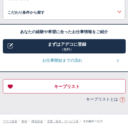
こだわり条件から探す
あなたの経験や希望に合ったお仕事情報をご紹介
まずはアデコに登録
（無料）
お仕事開始までの流れ
キープリスト
キープリストとは
アデコ派遣
東海
樽見鉄道
営業・販売・サービス系
その他サービス