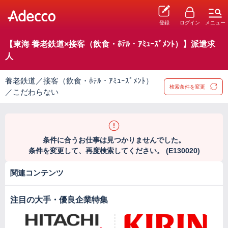
登録
ログイン
メニュー
【東海 養老鉄道×接客（飲食・ﾎﾃﾙ・ｱﾐｭｰｽﾞﾒﾝﾄ）】派遣求
人
養老鉄道／接客（飲食・ﾎﾃﾙ・ｱﾐｭｰｽﾞﾒﾝﾄ）
検索条件を変更
／こだわらない
条件に合うお仕事は見つかりませんでした。
条件を変更して、再度検索してください。 (E130020)
関連コンテンツ
注目の大手・優良企業特集