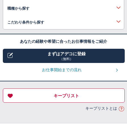
職種から探す
こだわり条件から探す
あなたの経験や希望に合ったお仕事情報をご紹介
まずはアデコに登録
（無料）
お仕事開始までの流れ
キープリスト
キープリストとは