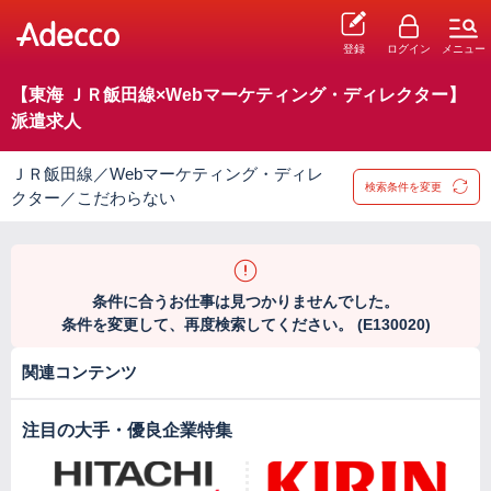
登録
ログイン
メニュー
【東海 ＪＲ飯田線×Webマーケティング・ディレクター】
派遣求人
ＪＲ飯田線／Webマーケティング・ディレ
検索条件を変更
クター／こだわらない
条件に合うお仕事は見つかりませんでした。
条件を変更して、再度検索してください。 (E130020)
関連コンテンツ
注目の大手・優良企業特集