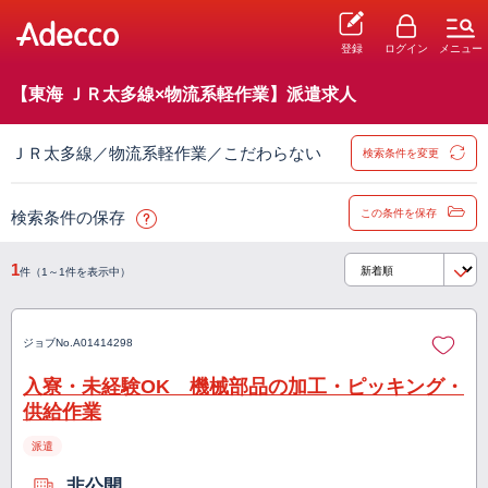
登録
ログイン
メニュー
【東海 ＪＲ太多線×物流系軽作業】派遣求人
ＪＲ太多線／物流系軽作業／こだわらない
検索条件を変更
この条件を保存
検索条件の保存
1
件（1～1件を表示中）
ジョブNo.
A01414298
入寮・未経験OK 機械部品の加工・ピッキング・
供給作業
派遣
非公開