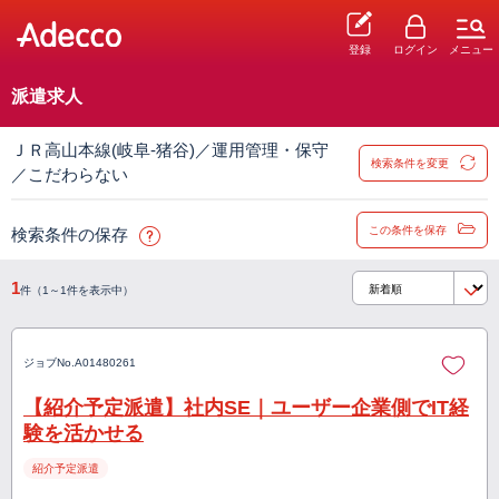
登録
ログイン
メニュー
派遣求人
ＪＲ高山本線(岐阜-猪谷)／運用管理・保守
検索条件を変更
／こだわらない
この条件を保存
検索条件の保存
1
件（1～1件を表示中）
ジョブNo.
A01480261
【紹介予定派遣】社内SE｜ユーザー企業側でIT経
験を活かせる
紹介予定派遣