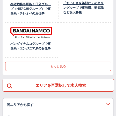
「おいしさを笑顔に」のキリ
在宅勤務も可能！日立グルー
ングループで事務職、研究職
プ（HITACHIグループ）で事
などを大募集
務系・テレオペのお仕事
バンダイナムコグループで事
務系・エンジニア系のお仕事
もっと見る
エリアを再選択して求人検索
同エリアから探す