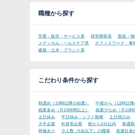
職種から探す
営業・販売・サービス系
研究開発系
製造・物
メディカル・ヘルスケア系
オフィスワーク・事
建築・土木・プラント系
こだわり条件から探す
朝遅め（10時以降の始業）
午後から（12時以
残業多め（月10時間以上）
残業少なめ（月10
土日休み
平日休み・シフト勤務
土日祝のみ
大手企業
外資系企業
駅から5分以内
車通勤
研修あり
少人数（5名以下）の職場
派遣社員