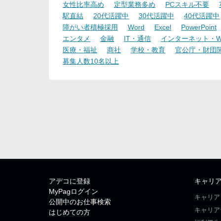
女性比率高め
定型業務多め
PCスキル不要
駅直結
20代活躍中
30代活躍中
40代活躍中
障がい者積極採用
Word
Excel
PowerPoint
エンタメ
金融
IT・通信
インターネット・W
医療・福祉
商社
学校・教育
官公庁・財団
募集人数10名以上
アデコに登録
キャリ
MyPagログイン
キャリア
公開中のお仕事検索
キャリア
はじめての方