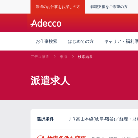
派遣のお仕事をお探しの方
転職支援をご希望の方
お仕事検索
はじめての方
キャリア・福利
アデコ派遣
東海
検索結果
派遣求人
選択条件
ＪＲ高山本線(岐阜-猪谷)／経理・