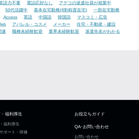
英語力不要
電話応対なし
アデコの派遣社員が就業中
50代活躍中
基本在宅勤務(8割程度在宅)
一部在宅勤務
Access
英語
中国語
韓国語
マスコミ・広告
eb
アパレル・コスメ
メーカー
住宅・不動産・建設
関連
職種未経験歓迎
業界未経験歓迎
派遣先名がわかる
ア・福利厚生
お役立ちガイド
・福利厚生
QA･お問い合わせ
サポート・研修
お問い合わせ