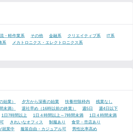
流・軽作業系
その他
金融系
クリエイティブ系
IT系
務系
メカトロニクス・エレクトロニクス系
降の始業）
夕方から深夜の始業
扶養控除枠内
残業なし
時間未満）
退社早め（16時以前の終業）
週5日
週4日以下
1日7時間以上
1日４時間以上～7時間未満
1日４時間未満
可
きれいなオフィス
制服あり
食堂・売店あり
が就業中
服装自由・カジュアル可
男性比率高め