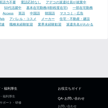
英語力不要
電話応対なし
アデコの派遣社員が就業中
50代活躍中
基本在宅勤務(8割程度在宅)
一部在宅勤務
Access
英語
中国語
韓国語
マスコミ・広告
eb
アパレル・コスメ
メーカー
住宅・不動産・建設
関連
職種未経験歓迎
業界未経験歓迎
派遣先名がわかる
ア・福利厚生
お役立ちガイド
・福利厚生
QA･お問い合わせ
サポート・研修
お問い合わせ