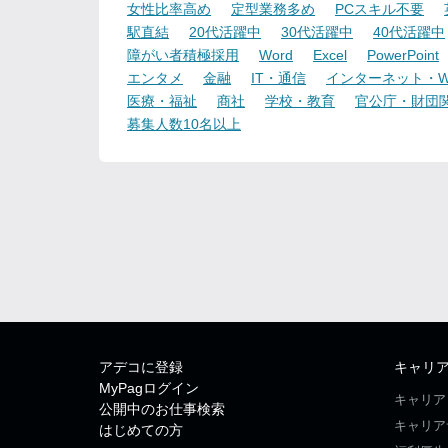
女性比率高め
定型業務多め
PCスキル不要
駅直結
20代活躍中
30代活躍中
40代活躍中
障がい者積極採用
Word
Excel
PowerPoint
エンタメ
金融
IT・通信
インターネット・W
医療・福祉
商社
学校・教育
官公庁・財団
募集人数10名以上
アデコに登録
キャリ
MyPagログイン
キャリア
公開中のお仕事検索
キャリア
はじめての方