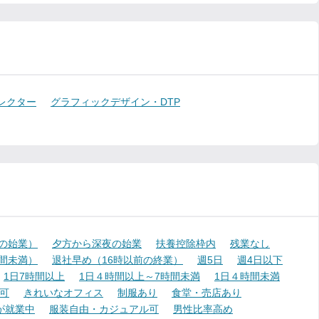
レクター
グラフィックデザイン・DTP
降の始業）
夕方から深夜の始業
扶養控除枠内
残業なし
時間未満）
退社早め（16時以前の終業）
週5日
週4日以下
1日7時間以上
1日４時間以上～7時間未満
1日４時間未満
可
きれいなオフィス
制服あり
食堂・売店あり
が就業中
服装自由・カジュアル可
男性比率高め