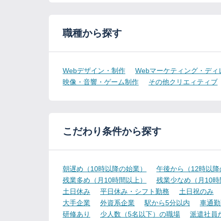
職種から探す
Webデザイン・制作
Webマーケティング・ディ
映像・音響・ゲーム制作
その他クリエィティブ
こだわり条件から探す
朝遅め（10時以降の始業）
午後から（12時以
残業多め（月10時間以上）
残業少なめ（月10
土日休み
平日休み・シフト勤務
土日祝のみ
大手企業
外資系企業
駅から5分以内
車通勤
研修あり
少人数（5名以下）の職場
派遣社員