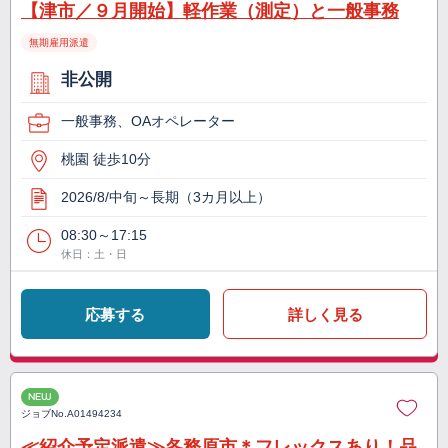
【津市／９月開始】軽作業（測定）と一般事務
無期雇用派遣
非公開
一般事務、OAオペレーター
桃園 徒歩10分
2026/8/中旬～長期（3カ月以上）
08:30～17:15
休日：土・日
応募する
詳しく見る
NEW
ジョブNo.
A01494234
≪紹介予定派遣≫各務原市＊フレックスあり！品