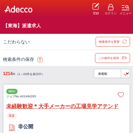
登録
ログイン
メニュー
【東海】派遣求人
こだわらない
検索条件を変更
この条件を保存
検索条件の保存
1214
件（1～20件を表示中）
NEW
ジョブNo.
A01494265
未経験歓迎＊大手メーカーの工場見学アテンド
派遣
非公開