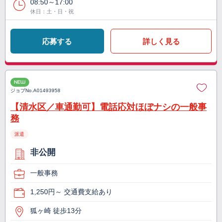
08:50～17:00
休日：土・日・祝
応募する
詳しく見る
NEW
ジョブNo.
A01493958
【清水区／車通勤可】電話応対ほぼナシの一般事
務
派遣
非公開
一般事務
1,250円～ 交通費支給あり
狐ヶ崎 徒歩13分