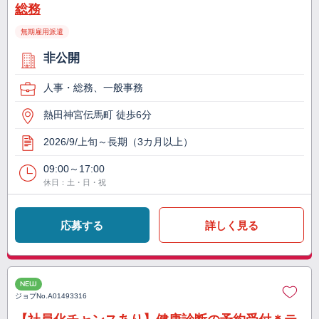
総務
無期雇用派遣
非公開
人事・総務、一般事務
熱田神宮伝馬町 徒歩6分
2026/9/上旬～長期（3カ月以上）
09:00～17:00
休日：土・日・祝
応募する
詳しく見る
NEW
ジョブNo.
A01493316