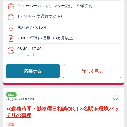
ショールーム・カウンター受付、企業受付
1,470円～ 交通費支給あり
東刈谷 バス15分
2026/9/下旬～長期（3カ月以上）
08:40～17:40
休日：土・日
応募する
詳しく見る
NEW
ジョブNo.
A01492123
≪勤務時間・勤務曜日相談OK！×名駅≫環境バッ
チリの事務
派遣