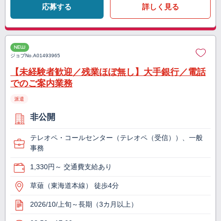
応募する
詳しく見る
NEW
ジョブNo.
A01493965
【未経験者歓迎／残業ほぼ無し】大手銀行／電話
でのご案内業務
派遣
非公開
テレオペ・コールセンター（テレオペ（受信））、一般
事務
1,330円～ 交通費支給あり
草薙（東海道本線） 徒歩4分
2026/10/上旬～長期（3カ月以上）